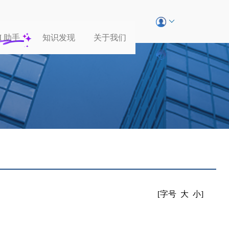
I
助手
知识发现
关于我们
[字号
大
小
]