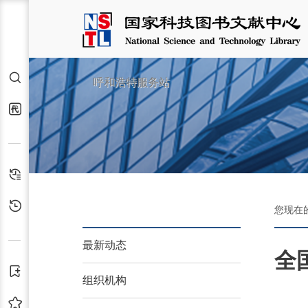
检索
呼和浩特服务站
代查代借
检索历史
浏览历史
您现在
最新动态
全
订阅
组织机构
收藏